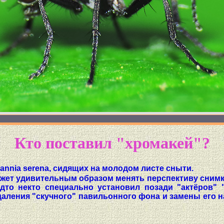
Кто поставил "хромакей"?
annia serena, сидящих на молодом листе сныти.
ожет удивительным образом менять перспективу снимк
дто некто специально установил позади "актёров" 
ления "скучного" павильонного фона и замены его н