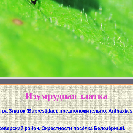
Изумрудная златка
ва Златок (Buprestidae), предположительно, Anthaxia s
Северский район. Окрестности посёлка Белозёрный.