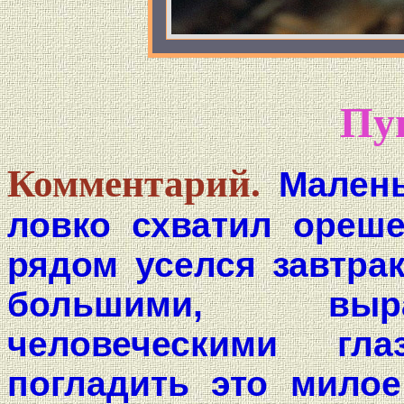
Пу
Комментарий.
Мален
ловко схватил ореше
рядом уселся завтрак
большими, выра
человеческими гл
погладить это милое