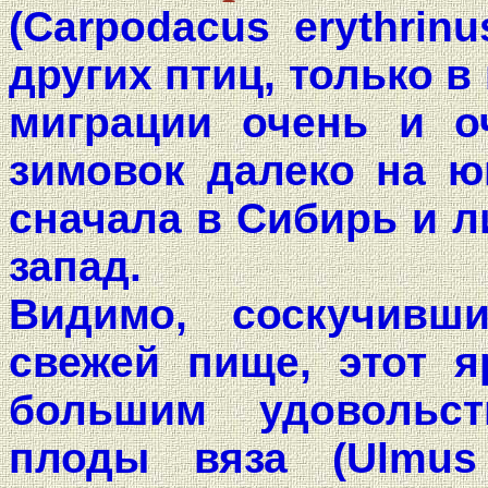
(Carpodacus erythrin
других птиц, только в
миграции очень и о
зимовок далеко на ю
сначала в Сибирь и л
запад.
Видимо, соскучивш
свежей пище, этот 
большим удовольс
плоды вяза (Ulmus 