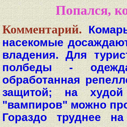
Попался, к
Комментарий.
Комар
насекомые досаждают 
владения. Для турис
полбеды - одежд
обработанная репелл
защитой; на худой
"вампиров" можно про
Гораздо труднее на