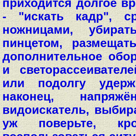
приходится долгое вр
- "искать кадр", с
ножницами, убира
пинцетом, размещат
дополнительное обо
и светорассеивателе
или подолгу удерж
наконец, напряж
видоискатель, выбира
уж поверьте, кр