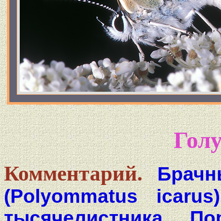
Гол
Комментарий.
Брачн
(Polyommatus icaru
тысячелистника. П