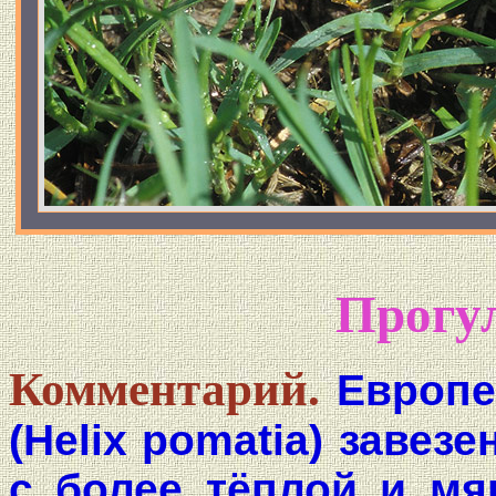
Прогул
Комментарий.
Европе
(Helix pomatia) завезе
с более тёплой и мя