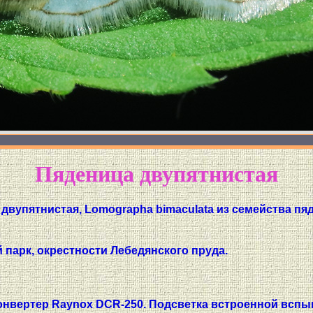
Пяденица двупятнистая
двупятнистая, Lomographa bimaculata из семейства пяд
 парк, окрестности Лебедянского пруда.
онвертер Raynox DCR-250. Подсветка встроенной вспы