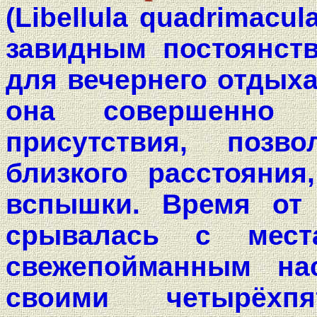
(Libellula quadrimacu
завидным постоянст
для вечернего отдыха
она совершенно 
присутствия, поз
близкого расстояния
вспышки. Время от
срывалась с мест
свежепойманным на
своими четырёхпя