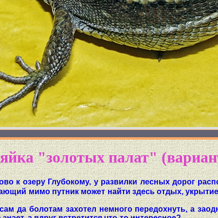
яйка "золотых палат" (вариан
ово к озеру Глубокому, у развилки лесных дорог рас
ающий мимо путник может найти здесь отдых, укрытие 
сам да болотам захотел немного передохнуть, а зао
знает, а вдруг встретится что-то интересное?