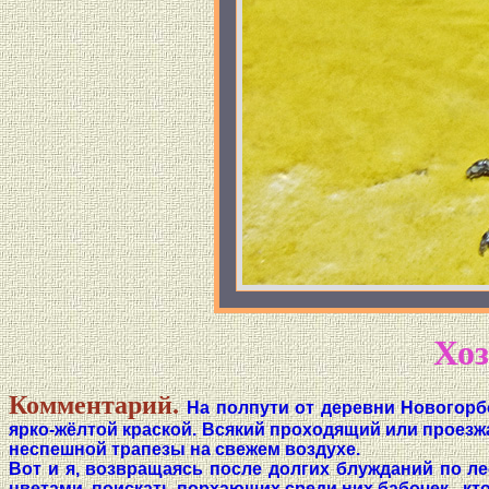
Хоз
Комментарий.
На полпути от деревни Новогорб
ярко-жёлтой краской. Всякий проходящий или проезж
неспешной трапезы на свежем воздухе.
Вот и я, возвращаясь после долгих блужданий по ле
цветами, поискать порхающих среди них бабочек - кто 