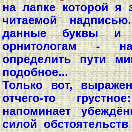
на лапке которой я 
читаемой надписью
данные буквы и 
орнитологам - на
определить пути ми
подобное...
Только вот, выраже
отчего-то груст
напоминает убеждён
силой обстоятельст