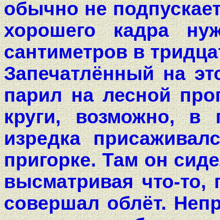
обычно не подпускает
хорошего кадра ну
сантиметров в тридца
Запечатлённый на эт
парил на лесной прог
круги, возможно, в
изредка присаживал
пригорке. Там он сид
высматривая что-то, 
совершал облёт. Непр