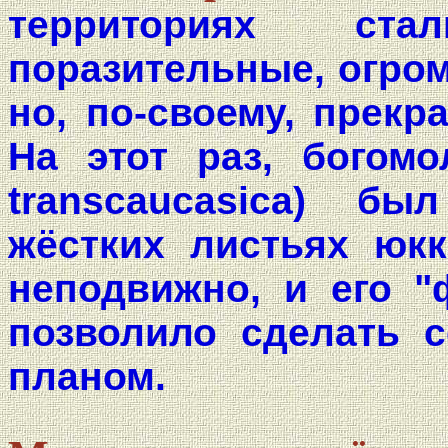
территориях ста
поразительные, огром
но, по-своему, прек
На этот раз, богомол
transcaucasica) б
жёстких листьях юк
неподвижно, и его "
позволило сделать 
планом.