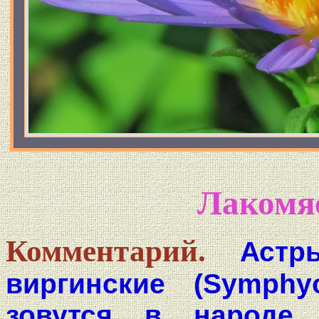
Лакомя
Комментарий.
Астр
виргинские (Symphyot
зовутся в народе 