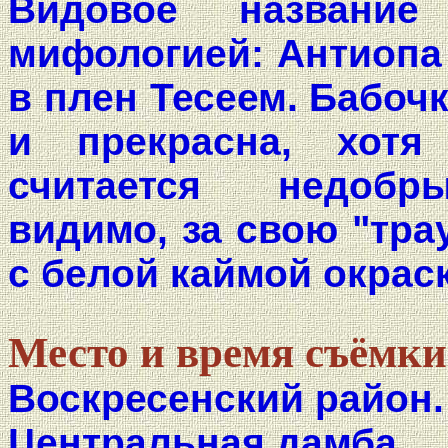
Видовое название
мифологией: Антиопа 
в плен Тесеем. Бабоч
и прекрасна, хот
считается недобр
видимо, за свою "тр
с белой каймой окрас
Место и время съёмки
Воскресенский район.
Центральная дамба.