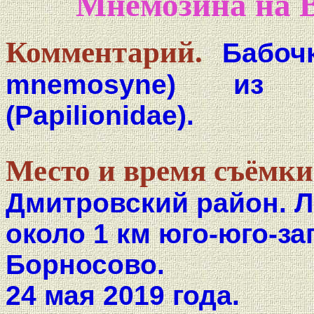
Мнемозина на В
Комментарий.
Бабоч
mnemosyne) из с
(Papilionidae).
Место и время съёмки
Дмитровский район. Л
около 1 км юго-юго-з
Борносово.
24 мая 2019 года.