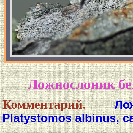
Ложнослоник бе
Комментарий.
Ло
Platystomos albinus, с