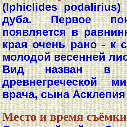
(Iphiclides podaliriu
дуба. Первое по
появляется в равнин
края очень рано - к 
молодой весенней лис
Вид назван в ч
древнегреческой м
врача, сына Асклепия
Место и время съёмки