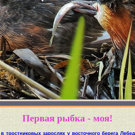
Первая рыбка - моя!
s) в тростниковых зарослях у восточного берега Леб