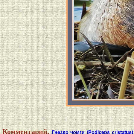
Комментарий.
Гнездо чомги (Podiceps cristatu