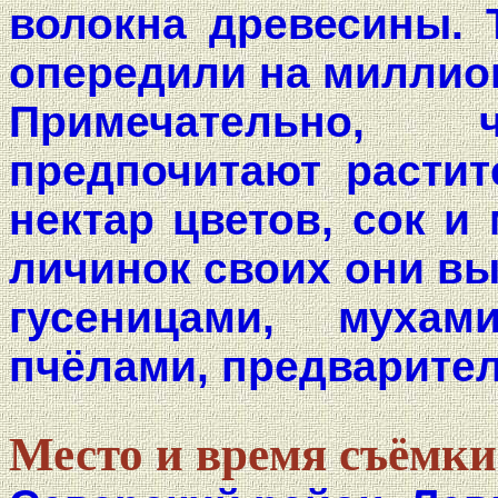
волокна древесины. Т
опередили на миллио
Примечательно,
предпочитают расти
нектар цветов, сок и
личинок своих они в
гусеницами, муха
пчёлами, предварите
Место и время съёмки