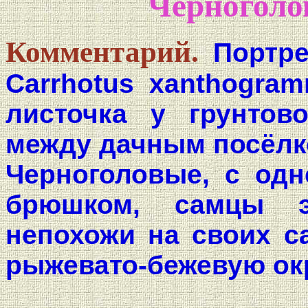
Черноголо
Комментарий.
Портре
Carrhotus xanthogra
листочка у грунтов
между дачным посёлк
Черноголовые, с од
брюшком, самцы э
непохожи на своих с
рыжевато-бежевую ок