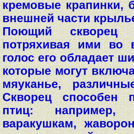
кремовые крапинки, б
внешней части крылье
Поющий скворец р
потряхивая ими во 
голос его обладает ш
которые могут включа
мяуканье, различн
Скворец способен 
птиц: например, 
варакушкам, жаворон