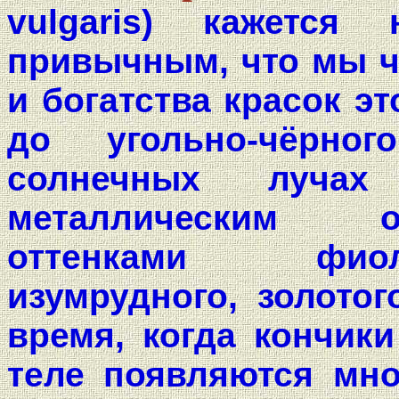
vulgaris) кажется
привычным, что мы ч
и богатства красок э
до угольно-чёрно
солнечных лучах
металлическим о
оттенками фиоле
изумрудного, золотог
время, когда кончики
теле появляются мн