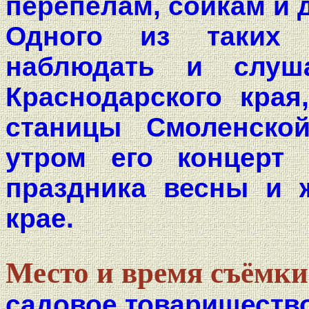
перепелам, сойкам и д
Одного из таких
наблюдать и слуш
Краснодарского края
станицы Смоленско
утром его концерт 
праздника весны и 
крае.
Место и время съёмки
садовое товариществ