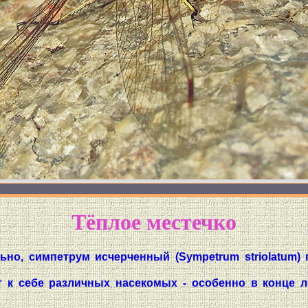
Тёплое местечко
но, симпетрум исчерченный (Sympetrum striolatum) 
т к себе различных насекомых - особенно в конце л