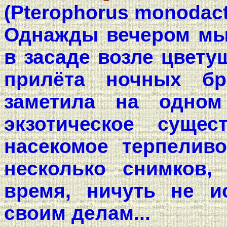
(Pterophorus monodacty
Однажды вечером мы
в засаде возле цвету
прилёта ночных бр
заметила на одном
экзотическое сущес
насекомое терпелив
несколько снимков, 
время, ничуть не и
своим делам...