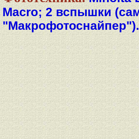
Macro; 2 вспышки (са
"Макрофотоснайпер")