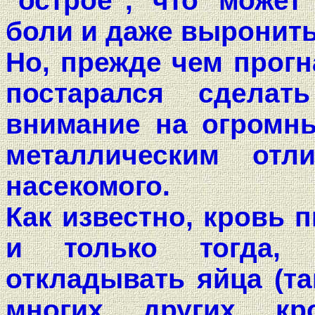
"острое", что может
боли и даже выронить
Но, прежде чем прогн
постарался сделат
внимание на огромны
металлическим отл
насекомого.
Как известно, кровь 
и только тогда, 
откладывать яйца (та
многих других кро