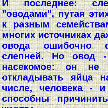
И последнее: сл
"оводами", путая эти
к разным семейства
многих источниках да
овода ошибочно ф
слепней. Но овод -
насекомое: он не
откладывать яйца н
числе, человека - 
способны причинит