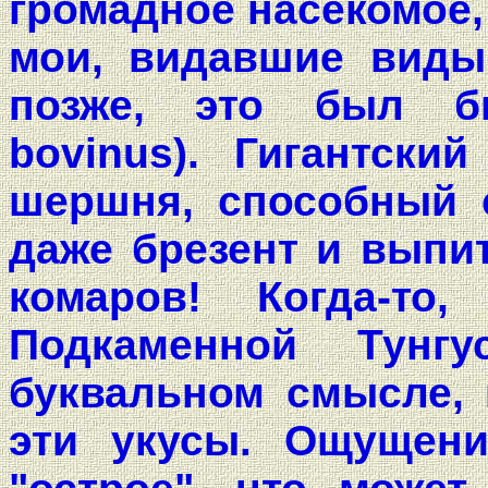
громадное насекомое,
мои, видавшие виды
позже, это был б
bovinus). Гигантски
шершня, способный 
даже брезент и выпит
комаров! Когда-т
Подкаменной Тунг
буквальном смысле, 
эти укусы. Ощущени