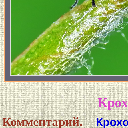
Крох
Комментарий.
Крох