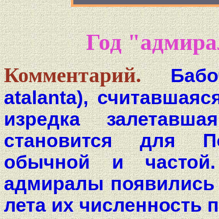
Год "адмира
Комментарий.
Баб
atalanta), считавшая
изредка залетавш
становится для П
обычной и частой
адмиралы появились у
лета их численность 